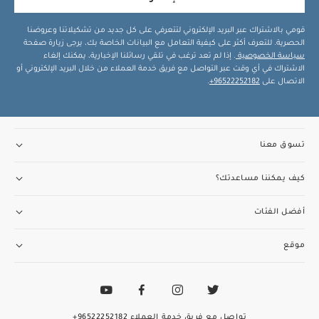
قومي بالاشتراك عبر البريد الإلكتروني لتتعرفي على كل جديد من تشكيلاتنا وعروضنا
الحصرية. للتعرف أكثر على كيفية التعامل مع البيانات الخاصة بك، يرجى زيارة صفحة
سياسة الخصوصية
. إذا لم تعد ترغب في تلقي رسائلنا الإخبارية، يمكنك إلغاء
الاشتراك في أي وقت عبر التواصل مع فريق خدمة العملاء من خلال البريد الإلكتروني أو
الاتصال على
96522252182+
.
تسوق معنا
كيف يمكننا مساعدتك؟
أفضل الفئات
موقع
تواصل مع فريق خدمة العملاء
96522252182+