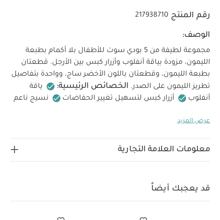
رقم المنتج
217938710
الوصف:
مجموعة لطيفة من 5 بودي سوت للأطفال بلا أكمام بطبعة
الليمون، مزودة بياقة أنفلوب وأزرار كبس بين الأرجل. قطعتان
بطبعة الليمون، وقطعتان باللون الأخضر ساج، وواحدة بتفاصيل
الخصائص الرئيسية:
تطريز الليمون على الصدر.
ياقة
أنفلوب
أزرار كبس لتسهيل تغيير الحفاضات
نسيج ناعم
الخامة:
العناية والتتنظيف:
جدًا
100% قطن
تنظيف
عرض المزيد
على درجة حرارة 40
لا تستخدم المبيضات
تجفيف
بالمجفف على حرارة منخفضة
كي بدرجة حرارة منخفضة
لا
يُنظف بالتنظيف جاف
تنظف الألوان الداكنة بشكل منفصل
معلومات العلامة التجارية
كي من الجهة الخلفية
قد يعجبك أيضاً:
طقم ألبسة قطعة
واحدة بأكمام قصيرة قماش عضوي بلون أبيض - 5 قطع
طقم بيجاما
قطعة واحدة عضوية بلون أبيض - 3 قطع
3 Pack Little Lemons
قد يعجبك أيضاً
Sleepsuits
فستان دينم بنمط قميص
طقم مطرز منسوج