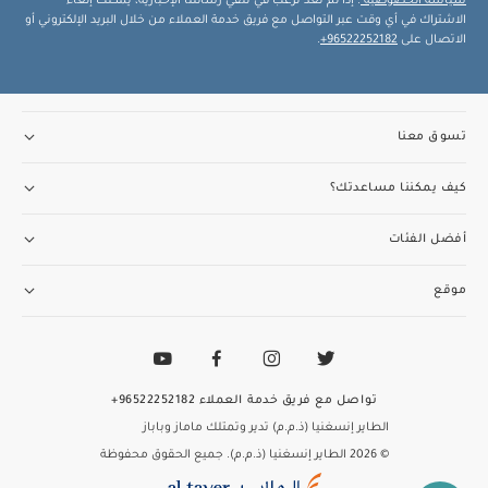
سياسة الخصوصية
. إذا لم تعد ترغب في تلقي رسائلنا الإخبارية، يمكنك إلغاء
الاشتراك في أي وقت عبر التواصل مع فريق خدمة العملاء من خلال البريد الإلكتروني أو
الاتصال على
96522252182+
.
تسوق معنا
كيف يمكننا مساعدتك؟
أفضل الفئات
موقع
تواصل مع فريق خدمة العملاء
96522252182+
الطاير إنسغنيا (ذ.م.م) تدير وتمتلك ماماز وباباز
© 2026 الطاير إنسغنيا (ذ.م.م). جميع الحقوق محفوظة