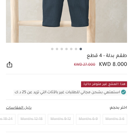
طقم بدلة - 4 قطع
KWD 8.000
KWD 27.000
مشار
هذا المنتج غير متوفر حاليا.
استمتعي بشحن مجاني للطلبات غير بالأثاث التي تزيد عن 25 د.ك
اختر بحجم:
دليل المقاسات
18-24 Months
12-18 Months
9-12 Months
6-9 Months
3-6 Months