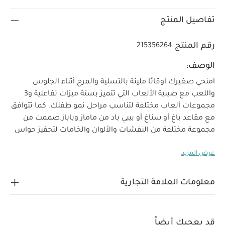
تفاصيل المنتج
رقم المنتج
215356264
الوصف:
امنحي صغيرك أوقاتًا مليئة بالتسلية والمرح أثناء الجلوس
واللعب مع صينية الألعاب التي تتميز بستة ميزات تفاعلية و3
مجموعات ألعاب مختلفة لتناسب مراحل نمو طفلك، كما تتوافق
مع مقاعد باغ أو سناغ أو بيبي باد من ماماز وباباز.
صممت من
مجموعة مختلفة من النقشات والألوان والخامات لتحفيز حواس
الطفل أثناء اللعب، وتأتي الألعاب بقواعد شفط عملية للتثبيت
عرض المزيد
في الصينية حتى لا يمكن للطفل إسقاطها أو إلقاؤها لتنعمي
براحة البال.
كما أنها متوافقة أيضًا مع كرسي الأطفال "Juice
High Chair".
خصائص المنتج:
قواعد شفط عملية للتثبيت
معلومات العلامة التجارية
والحفاظ عليها من عبث الأطفال بها
مواصفات المنتج:
العمر
المناسب:
6 شهر فأكثر
تعليمات السلامة:
EN71-
1
الخامات:
أكريلونتريل بوتادين ستايرين/بولي بروبلين/
قد يعجبك أيضاً