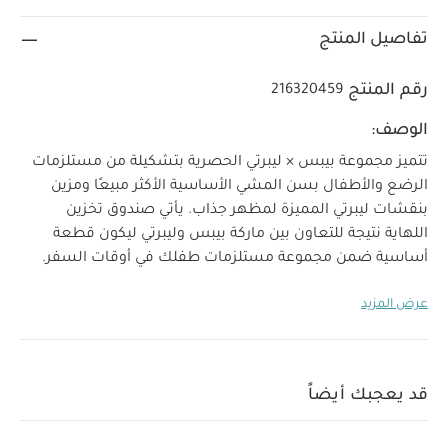
تفاصيل المنتج
رقم المنتج
216320459
الوصف:
تتميز مجموعة بيبس × ليبرتي الحصرية بتشكيلة من مستلزمات
الرضع والأطفال بسن المشي الأساسية الأكثر مبيعًا ومزين
بنقشات ليبرتي المميزة لمظهر جذاب. يأتي صندوق تخزين
اللهاية نتيجة للتعاون بين ماركة بيبس وليبرتي ليكون قطعة
أساسية ضمن مجموعة مستلزمات طفلك في أوقات السفر.
*اللهاية غير مرفقة، تتسع إلى 3 لهايات من بيبس ويمكن
عرض المزيد
استخدامها لتعقيم اللهايات.
تعليمات التعقيم:
أضيفي ملعقتين من الماء إلى حافظة اللهاية ثم ضعيها بالداخل.
ضعي الصندوق في الميكروويف لمدة 60 ثانية (800 واط على
الأكثر). يجب ألا تزيد درجة الحرارة عن 100 درجة مئوية، واتركي
قد يعجبك أيضاً
الصندوق يبرد لمدة دقيقتين قبل إزالة اللهاية. يرجى تعقيم
اللهايات السيليكون فقط في الميكروويف. تعد اللهايات