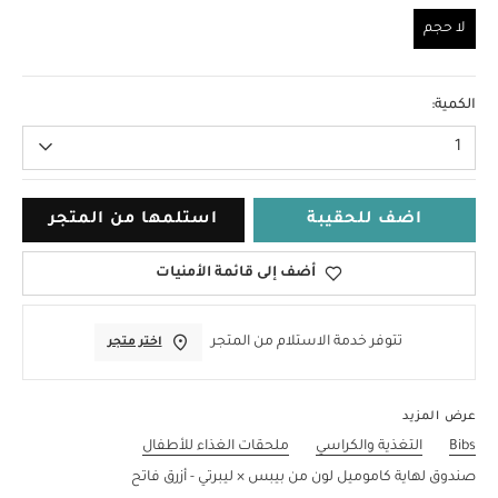
لا حجم
لا حجم
الكمية:
1
اضف للحقيبة
استلمها من المتجر
أضف إلى قائمة الأمنيات
تتوفر خدمة الاستلام من المتجر
اختر متجر
عرض المزيد
Bibs
التغذية والكراسي
ملحقات الغذاء للأطفال
صندوق لهاية كاموميل لون من بيبس × ليبرتي - أزرق فاتح