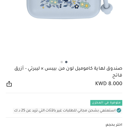
صندوق لهاية كاموميل لون من بيبس × ليبرتي - أزرق
فاتح
KWD 8.000
مشار
متوفرة في المخزن
استمتعي بشحن مجاني للطلبات غير بالأثاث التي تزيد عن 25 د.ك
اختر بحجم: