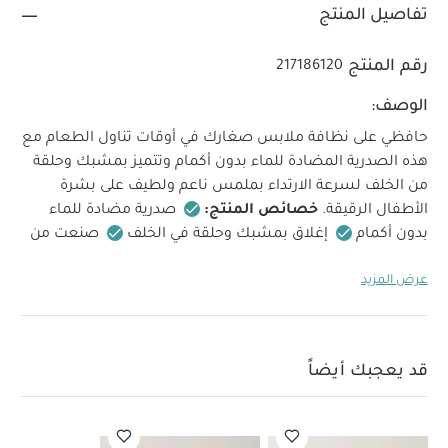
تفاصيل المنتج
رقم المنتج
217186120
الوصف:
حافظي على نظافة ملابس صغارك في أوقات تناول الطعام مع
هذه الصدرية المضادة للماء بدون أكمام وتتميز بمشبك وحلقة
من الخلف لسرعة الارتداء بملمس ناعم ولطيف على بشرة
الأطفال الرقيقة.
خصائص المنتج:
صدرية مضادة للماء
بدون أكمام
إغلاق بمشبك وحلقة في الخلف
صنعت من
بولي يوريثان قابل للتنظيف بالمسح
خالٍ من مادة بيسفينول
عرض المزيد
أ
العمر المناسب/الفئة العمرية:
من 6
مواصفات المنتج:
الأبعاد:
الارتفاع 36 × العرض 30 سم
أشهر حتى 18 شهرًا
تعليمات العناية:
قابل للغسل في الغسالة عند درجة حرارة
قد يعجبك أيضاً
35 درجة مئوية على الأكثر
يعلق حتى يجف
ممنوع استخدام
المبيضات
ممنوع استخدام مجفف الملابس
قد يعجبك
أيضاً:
طقم ألبسة قطعة واحدة بأكمام قصيرة قماش عضوي بلون أبيض