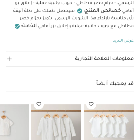
الرسمي. - حزام خصر مطاطي - جيوب جانبية عملية - إغلاق بزر
خصائص المنتج:
أمامي
سيحصل طفلك على طلة أنيقة
بأي مناسبة بارتداء هذا الشورت الرسمي. يتميز بحزام خصر
الخامة:
مطاطي مع جيوب جانبية عملية وإغلاق بزر أمامي
تعليمات العناية/الإرشادات:
98% قطن، 2% إيلاستان
عرض المزيد
يُغسل على درجة حرارة 40 درجة مئوية
لا يُستخدم المُبيض
يُجفف في المجفف على درجة حرارة منخفضة
كي على درجة
حرارة منخفضة
لا يُنظف تنظيفًا جافًا
تُغسل الألوان
معلومات العلامة التجارية
الداكنة منفصلة
غسل وكي من الداخل إلى الخارج
قد يعجبك
أيضاً:
طقم ألبسة قطعة واحدة بأكمام قصيرة قماش عضوي بلون أبيض
- 5 قطع
طقم بيجاما قطعة واحدة عضوية بلون أبيض - 3 قطع
قميص
قد يعجبك أيضاً
بأكمام قصيرة - أبيض
بنطال مخطط
أفرول قصير بنقشة رعاة بقر