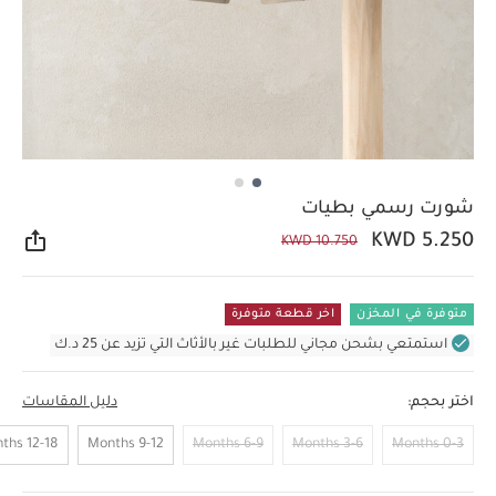
شورت رسمي بطيات
KWD 5.250
KWD 10.750
مشار
متوفرة في المخزن
اخر قطعة متوفرة
استمتعي بشحن مجاني للطلبات غير بالأثاث التي تزيد عن 25 د.ك
اختر بحجم:
دليل المقاسات
12-18 Months
9-12 Months
6-9 Months
3-6 Months
0-3 Months