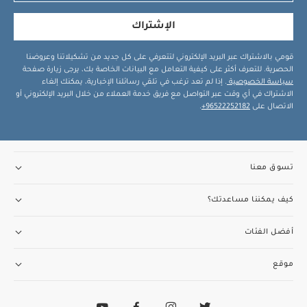
الإشتراك
قومي بالاشتراك عبر البريد الإلكتروني لتتعرفي على كل جديد من تشكيلاتنا وعروضنا
الحصرية. للتعرف أكثر على كيفية التعامل مع البيانات الخاصة بك، يرجى زيارة صفحة
سياسة الخصوصية
. إذا لم تعد ترغب في تلقي رسائلنا الإخبارية، يمكنك إلغاء
الاشتراك في أي وقت عبر التواصل مع فريق خدمة العملاء من خلال البريد الإلكتروني أو
الاتصال على
96522252182+
.
تسوق معنا
كيف يمكننا مساعدتك؟
أفضل الفئات
موقع