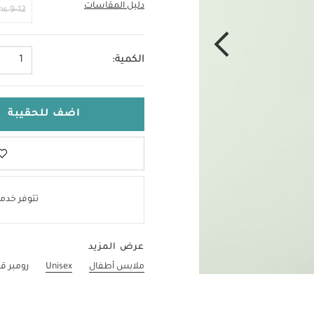
دليل المقاسات
6-9 Months
9-12 Months
الكمية:
1
اضف للحقيبة
تتوفر خدمة
عرض المزيد
ملابس أطفال
Unisex
رومبر ق