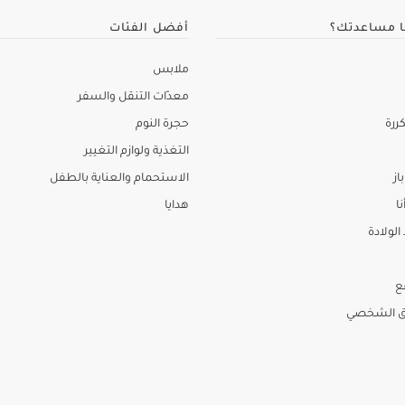
ا مساعدتك؟
أفضل الفئات
ملابس
معدّات التنقل والسفر
ررة
حجرة النوم
التغذية ولوازم التغيير
از
الاستحمام والعناية بالطفل
نا
هدايا
لولادة
ع
ق الشخصي