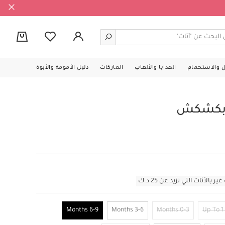
0
ل والاستحمام
الهدايا والألعاب
الماركات
دليل الأمومة والأبوة
ل بكشكش
أثاث التي تزيد عن 25 د.ك
6-9 Months
3-6 Months
0-3 Months
Up To 1