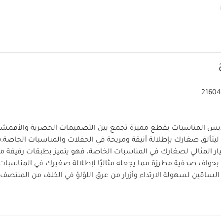
21604
بس المناسبات بقطع مميزة تجمع بين التصميمات الحصرية والأقمشة 
 ليتألق صغارك بإطلالة أنيقة ومريحة في الحفلات والمناسبات الخاصة.
س
يار المثالي لصغارك في المناسبات الخاصة، فهو يتميز بطبقات رقيقة من
واف صدفية مطرزة مما يجعله مثاليًا لإطلالة صغيرك في المناسبات ا
الساقين لسهولة الارتداء وأزرار من عرق اللؤلؤ في الخلف من المنتصف 
ئص المنتج:
قماش شبكي مطرز بحافة صدفية في الأمام والخل
باسين خفية بين الساقين
قد يعجبك أيضاً:
طقم ألبسة قطعة واحدة بأكم
طقم بيجاما قطعة واحدة عضوية بلون أبيض - 3 قطع
فستان أورجانزا مزي