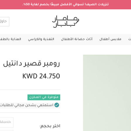
تنزيلات الصيف! تسوقي الأفضل مبيعًا بخصم لغاية 50%.
ت
ملابس أطفال
أثاث حضانة الأطفال
التغذية والكراسي
العناية بالطف
رومبر قصير دانتي
KWD 24.750
متوفرة في المخزن
استمتعي بشحن مجاني للطلبات غير بال
 Month
اختر بحجم: