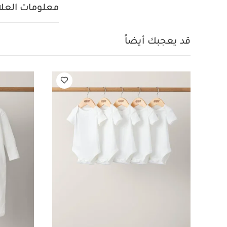
فستان دينم بنمط 
معلومات العلام
قد يعجبك أيضاً