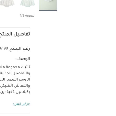
الصورة 1/3
تفاصيل المنتج
رقم المنتج
6198
الوصف:
تأتيك مجموعة ملا
والتفاصيل الجذابة
الرومبر القصير الخ
والقماش الشبكي بح
بكباسين خفية بين 
خصا
وأنيقة بالكامل.
عرض المزيد
دانتيل
إغلاق بك
عضوي بلون أبيض - 5 قطع