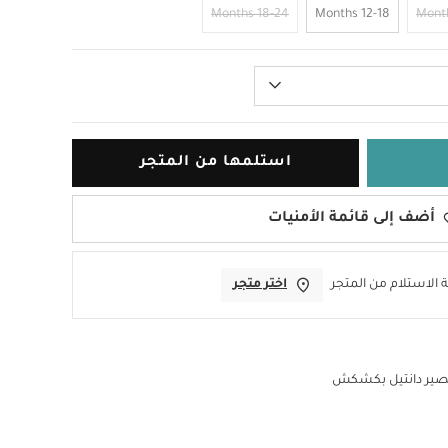
18-24 Months
12-18 Months
استلمها من المتجر
أضف إلى قائمة الأمنيات
 الاستلام من المتجر
اختر متجر
صير دانتيل بكشكش