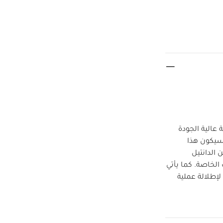
عالية الجودة
يكون هذا
 الدانتيل
لخاصة. كما يأتي
لإطلالة عملية
ف
قماش
ام قصيرة قماش
ن بزهور - أبيض