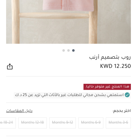
روب بتصميم أرنب
KWD 12.250
مشار
هذا المنتج غير متوفر حاليا.
استمتعي بشحن مجاني للطلبات غير بالأثاث التي تزيد عن 25 د.ك
اختر بحجم:
دليل المقاسات
18-24 Months
12-18 Months
9-12 Months
6-9 Months
3-6 Months