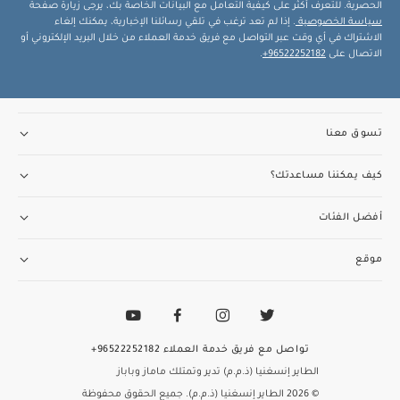
الحصرية. للتعرف أكثر على كيفية التعامل مع البيانات الخاصة بك، يرجى زيارة صفحة
سياسة الخصوصية
. إذا لم تعد ترغب في تلقي رسائلنا الإخبارية، يمكنك إلغاء
الاشتراك في أي وقت عبر التواصل مع فريق خدمة العملاء من خلال البريد الإلكتروني أو
الاتصال على
96522252182+
.
تسوق معنا
كيف يمكننا مساعدتك؟
أفضل الفئات
موقع
تواصل مع فريق خدمة العملاء
96522252182+
الطاير إنسغنيا (ذ.م.م) تدير وتمتلك ماماز وباباز
© 2026 الطاير إنسغنيا (ذ.م.م). جميع الحقوق محفوظة