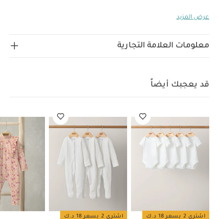
بلون وردي
يمكن تطريزه باسم طفلتك
الخامات:
100%
عرض المزيد
بوليستر
ارشادات العناية:
غسيل على درجة حرارة 40 درجة
لا تستخدم المبيضات
تجفيف بدرجة حرارة منخفضة
كي على درجة حرارة منخفضة
لا تستخدم التنظيف الجاف
معلومات العلامة التجارية
غسل الألوان الداكنة بشكل منفصل
تعليمات السلامة
وتحذيرات:
يحفظ بعيدًا عن النار، تنظيف بالغسالة
قد
يعجبك أيضاً:
طقم ألبسة قطعة واحدة بأكمام قصيرة قماش عضوي
قد يعجبك أيضاً
بلون أبيض - 5 قطع
طقم بيجاما قطعة واحدة عضوية بلون أبيض - 3
قطع
بدلة سباحة بأكمام طويلة مزينة بقشة أزهار
حذاء مفتوح من الخلف
بتصميم أرنب
أفرول بنقشة ليمون قماش فائق الإمتصاص
اشتري 2 بسعر 18 د.ك
اشتري 2 بسعر 18 د.ك