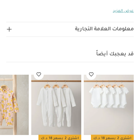
بلون وردي
يمكن تطريزه باسم طفلتك
الخامات:
100%
عرض المزيد
بوليستر
ارشادات العناية:
غسيل على درجة حرارة 40 درجة
لا تستخدم المبيضات
تجفيف بدرجة حرارة منخفضة
كي على درجة حرارة منخفضة
لا تستخدم التنظيف الجاف
معلومات العلامة التجارية
غسل الألوان الداكنة بشكل منفصل
تعليمات السلامة
وتحذيرات:
يحفظ بعيدًا عن النار، تنظيف بالغسالة
قد
يعجبك أيضاً:
طقم ألبسة قطعة واحدة بأكمام قصيرة قماش عضوي
قد يعجبك أيضاً
بلون أبيض - 5 قطع
طقم بيجاما قطعة واحدة عضوية بلون أبيض - 3
قطع
بدلة سباحة بطبعة ليمون
طقم بلوزة مخططة مطرزة وسروال
داخلي، قطعتين
بدلة سباحة بنقشة فراولة
اشتري 2 بسعر 18 د.ك
اشتري 2 بسعر 18 د.ك