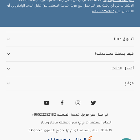
سياسة الخصوصية
. إذا لم تعد ترغب في تلقي رسائلنا الإخبارية، يمكنك إلغاء
الاشتراك في أي وقت عبر التواصل مع فريق خدمة العملاء من خلال البريد الإلكتروني أو
الاتصال على
96522252182+
.
تسوق معنا
كيف يمكننا مساعدتك؟
أفضل الفئات
موقع
تواصل مع فريق خدمة العملاء
96522252182+
الطاير إنسغنيا (ذ.م.م) تدير وتمتلك ماماز وباباز
© 2026 الطاير إنسغنيا (ذ.م.م). جميع الحقوق محفوظة