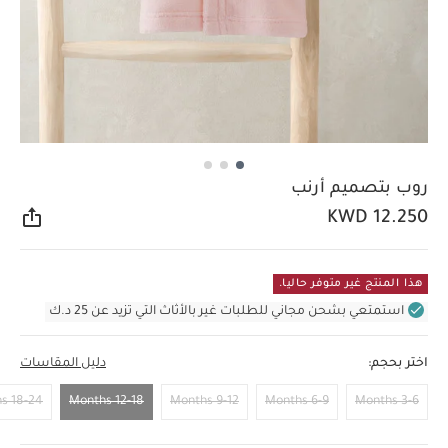
روب بتصميم أرنب
KWD 12.250
مشار
هذا المنتج غير متوفر حاليا.
استمتعي بشحن مجاني للطلبات غير بالأثاث التي تزيد عن 25 د.ك
اختر بحجم:
دليل المقاسات
18-24 Months
12-18 Months
9-12 Months
6-9 Months
3-6 Months