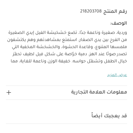
رقم المنتج
218203708
الوصف:
وردية، صغيرة وناعمة جدًا، تضع خشخيشة الفيل إيدي الصغيرة
من الفرح بين يدي الصغار. استمتع بمشاهدتهم وهم يكتشفون
ملمسها المتنوع، وقاعدة الحشوة، والخشخشة المخفية التي
تصدر صوتًا عند الهز.
دمية خرّاصة على شكل فيل لطيف تحفّز
خيال الطفل وتشغّل حواسه. خفيفة الوزن وناعمة للغاية، مما
يسهل على الأطفال الإمساك بها، وعصرها، وحملها، وهزّها.
عرض المزيد
ألوان زاهية جميلة، وعلامات ملمسية، وأصوات مخفية لإثارة
خصائص المنتج:
التسلية والمتعة.
دمية خرّاصة على شكل
فيل لطيف مع عناصر حسية
مقاس مثالي لليدين الصغيرة
معلومات العلامة التجارية
مواصفات المنتج:
هدية رائعة للمواليد الجدد
من 0
شهر فأكثر
الأبعاد: ارتفاع 12.5 × عرض 11.5 × عمق 7 سم
جميع منتجات ماماز وباباز مطابقة لأحدث معايير السلامة
قد يعجبك أيضاً
البريطانية والأوروبية.
قد يعجبك أيضاً:
طقم ألبسة قطعة واحدة
بأكمام قصيرة قماش عضوي بلون أبيض - 5 قطع
طقم بيجاما قطعة