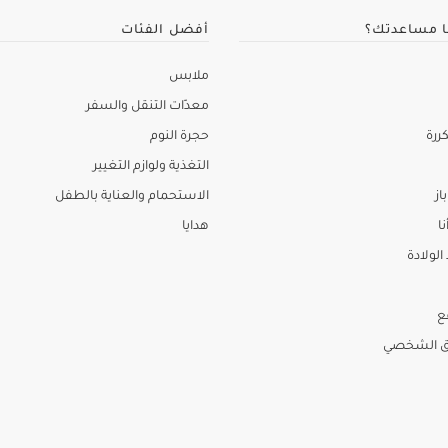
ا مساعدتك؟
أفضل الفئات
ملابس
معدّات التنقل والسفر
ررة
حجرة النوم
التغذية ولوازم التغيير
از
الاستحمام والعناية بالطفل
نا
هدايا
لولادة
ع
ق الشخصي