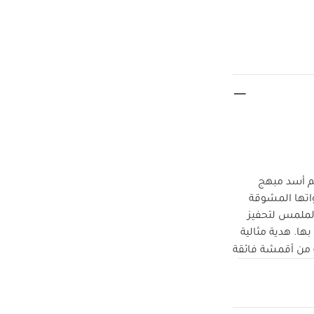
م أسد مبهج
تها المشوقة
لملمس لتحفيز
حواس الطفل الثلاث. مقاس مثالي يساعد الطفل على تعلم الإمساك بها وهزها واللعب بها. هدية مثالية
من أقمشة فائقة
الارتفاع 13 × العرض
بريطانية
يرة قماش عضوي