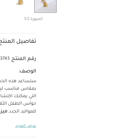
الصورة 1/2
تفاصيل المنتج
رقم المنتج
3743
الوصف:
ستساعد هذه الخشخ
بمقاس مناسب ليد
التي يمكنك اكتشا
ميزا
للمواليد الجدد.
النعومة
مثالية
عرض المزيد
7 × العمق 6 سم
والأوروبية الحدي