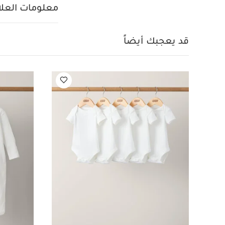
بلون أبيض - 5 قطع
ط
معلومات العلام
ماتشستيك مونكي
ل
قد يعجبك أيضاً