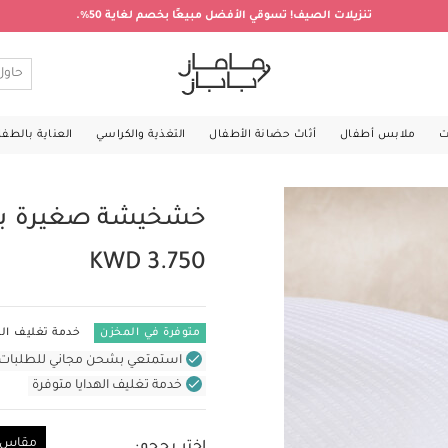
تنزيلات الصيف! تسوقي الأفضل مبيعًا بخصم لغاية 50%.
ت
ملابس أطفال
أثاث حضانة الأطفال
التغذية والكراسي
العناية بالطف
خشخيشة صغيرة بتص
KWD 3.750
متوفرة في المخزن
خدمة تغليف اله
استمتعي بشحن مجاني للطلبات غير بال
خدمة تغليف الهدايا متوفرة
مقاس و