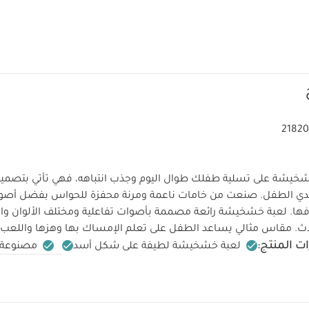
21820
يشة على تسلية طفلك طوال اليوم وجذب انتباهه، فهي تأتي بتصمي
ي الطفل. صنعت من خامات ناعمة ومرنة محفزة للحواس بفضل أصوا
فها.
لعبة خشخيشة رائعة مصممة بأصوات تفاعلية ومختلف الألوان وا
ت المنتج:
لعبة خشخيشة لطيفة على شكل أسد
مصنوعة 
0m+
مواصفات المنتج:
 للأيدي الصغيرة للمس والشعور بها
جميع منتجات ماماز وباباز تتوافق مع جميع معايير السلامة ال
ثة ذات الصلة.
قد يعجبك أيضاً:
طقم ألبسة قطعة واحدة بأكمام قص