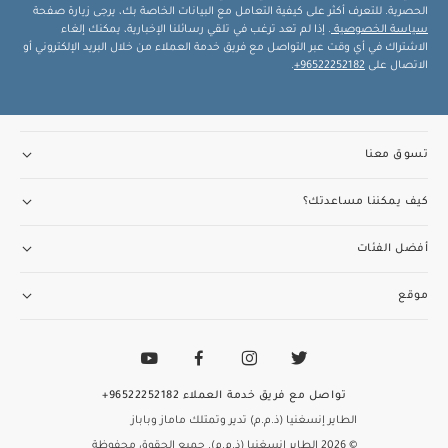
الحصرية. للتعرف أكثر على كيفية التعامل مع البيانات الخاصة بك، يرجى زيارة صفحة
سياسة الخصوصية
. إذا لم تعد ترغب في تلقي رسائلنا الإخبارية، يمكنك إلغاء
الاشتراك في أي وقت عبر التواصل مع فريق خدمة العملاء من خلال البريد الإلكتروني أو
الاتصال على
96522252182+
.
تسوق معنا
كيف يمكننا مساعدتك؟
أفضل الفئات
موقع
تواصل مع فريق خدمة العملاء
96522252182+
الطاير إنسغنيا (ذ.م.م) تدير وتمتلك ماماز وباباز
© 2026 الطاير إنسغنيا (ذ.م.م). جميع الحقوق محفوظة