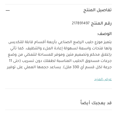
تفاصيل المنتج
رقم المنتج
217891497
الوصف:
يتميز موزع حليب الرضع الصناعي بأربعة أقسام قابلة للتكديس
ولها فتحات واسعة لسهولة إعادة الملء والتنظيف. كما تأتي
بإغلاق محكم وتصميم متين وموفر للمساحة لتتمكني من وضع
جرعات مسحوق الحليب المناسبة لطفلك دون تسريب (حتى 11
جرعة لكل قسم أي 330 ملل). يساعد حجمها العملي على توفير
المساحة لاستخدامها بسهولة في حقائب التغيير الصغيرة.
عرض المزيد
خصائص المنتج:
علبة معيارية للجرعات: 4 أقسام قابلة
للتكديس والتبديل
سهل الاستخدام: حافة بقمع لسكب
المسحوق بدقة
سعة كبيرة: حتى 11 جرعة من مسحوق الحليب
قد يعجبك أيضاً
لكل قسم
إغلاق محكم: تصميم 100% محكم الإغلاق لتتمكني من
تحضير جرعات مسحوق الحليب مسبقًا دون تسريب أثناء