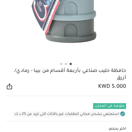
حافظة حليب صناعي بأربعة أقسام من بيبا - رمادي/
أزرق
KWD 5.000
مشار
متوفرة في المخزن
استمتعي بشحن مجاني للطلبات غير بالأثاث التي تزيد عن 25 د.ك
اختر بحجم: