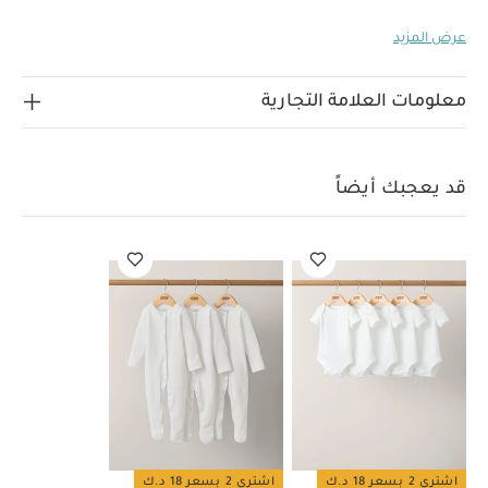
ملابس وإكسسوارات الأطفال من خامات فاخرة بنقشات جذابة
عرض المزيد
وتفاصيل رقيقة، مما يجعلها إضافة فاخرة ستنال إعجاب الجميع
إلى خزانة ملابس طفلك ويمكن تقديمها للأجيال القادمة.
يتميز
هذا الجاكيت بتصميم أنيق مناسب لإطلالة الأولاد والبنات ويأتي
معلومات العلامة التجارية
بياقة بحارة وأكمام طويلة وشريط بأزرار ونقشة هيرنغ بون على
الياقة والأساور، مما يجعله إضافة مميزة إلى خزانة ملابس
خصائص المنتج:
صغارك لعدة سنوات قادمة.
نقشة هيرنغ
قد يعجبك أيضاً
بون على الأساور والياقة
شريط بأزرار
تصميم
الخامات:
مميز
تعليمات العناية/الإرشادات:
100%‏ قطن
غسل على درجة حرارة 40 درجة مئوية
ممنوع استخدام
المبيضات
تجفيف على درجة حرارة منخفضة
كيّ على درجة
حرارة منخفضة
ممنوع التنظيف الجاف
تغسل الألوان
الداكنة على حدة
الغسيل والكي على الجانب الآخر
قد يعجبك
أيضاً:
طقم ألبسة قطعة واحدة بأكمام قصيرة قماش عضوي بلون أبيض
- 5 قطع
طقم بيجاما قطعة واحدة عضوية بلون أبيض - 3 قطع
اشتري 2 بسعر 18 د.ك
اشتري 2 بسعر 18 د.ك