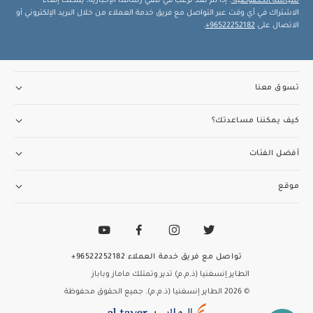
سياسة الخصوصية
. إذا لم تعد ترغب في تلقي رسائلنا الإخبارية، يمكنك إلغاء
الاشتراك في أي وقت عبر التواصل مع فريق خدمة العملاء من خلال البريد الإلكتروني أو
الاتصال على
96522252182+
.
تسوق معنا
كيف يمكننا مساعدتك؟
أفضل الفئات
موقع
تواصل مع فريق خدمة العملاء
96522252182+
الطاير إنسغنيا (ذ.م.م) تدير وتمتلك ماماز وباباز
© 2026 الطاير إنسغنيا (ذ.م.م). جميع الحقوق محفوظة