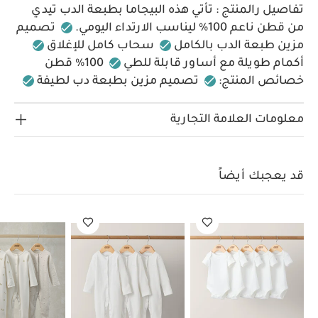
تفاصيل رالمنتج :
تأتي هذه البيجاما بطبعة الدب تيدي
من قطن ناعم 100% ليناسب الارتداء اليومي.
تصميم
مزين طبعة الدب بالكامل
سحاب كامل للإغلاق
أكمام طويلة مع أساور قابلة للطي
100% قطن
خصائص المنتج:
تصميم مزين بطبعة دب لطيفة
سحاب كامل لتغيير سريع
100% قطن ناعم ومريح
الخامات:
100% قطن
تعليمات العناية/الإرشادات:
معلومات العلامة التجارية
تنظيف في درجة حرارة 40 درجة مئوية
لا تستخدمي
المبيضات
تجفيف بالمجفف على درجة حرارة باردة
كي على درجة حرارة باردة
لا تستخدمي التنظيف الجاف
قد يعجبك أيضاً
تنظف الألوان الداكنة بشكل منفصل
كي
بالمقلوب
تعليمات السلامة وتحذيرات:
تحفظ بعيدًا
عن النار
قد يعجبك أيضاً:
طقم ألبسة قطعة واحدة بأكمام قصيرة
قماش عضوي بلون أبيض - 5 قطع
طقم بيجاما قطعة واحدة عضوية
بلون أبيض - 3 قطع
طقم بيجامة بطبعة كمثرى (3 قطع)
طقم بيجامة،
بودي سوت ومريلة سيليستيال لحديثي الولادة، 5 قطع
طقم بيجاما
قطعة واحدة بنقشة دببة - 3 قطع