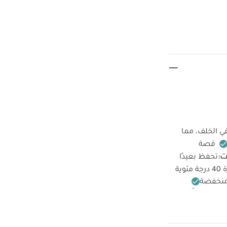
ي الخلف، مما
قصة
ت:
تحفظ بعيدًا
ية
 منخفضة
جبك أيضاً:
طقم
طقم بيجاما قطعة واحدة عضوية بلون أبيض - 3