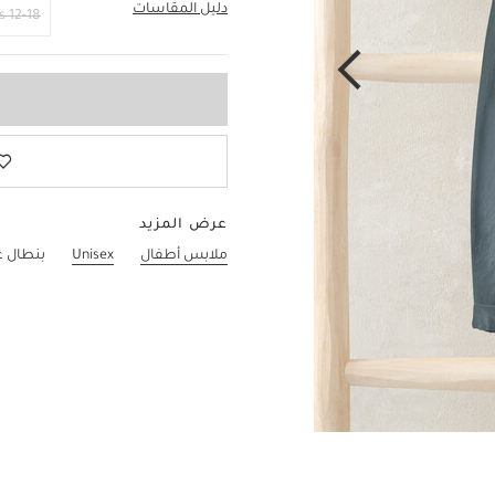
دليل المقاسات
6-9 Months
12-18 Months
عرض المزيد
ملابس أطفال
Unisex
بنطال 