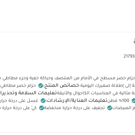
2179
 بحزام خصر مسطح في الأمام من المنتصف وحياكة خفية وجزء مطاطي ف
خصائص المنتج:
 إلى إطلالة صغيرك اليومية.
حزام خصر مطاطي
تعليمات السلامة وتحذيرا
مثالية في المناسبات الكاجوال والأنيقة
تعليمات العناية/الإرشادات:
100‏‏%‏‏ قطن
غسل على درجة حرارة 40 درجة مئو
 المبيضات
تجفيف على درجة حرارة منخفضة
كيّ على درجة حرارة
جاف
تغسل الألوان الداكنة على حدة
كيّ على الجانب الداخلي
قد يع
مام قصيرة قماش عضوي بلون أبيض - 5 قطع