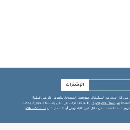
الإشتراك
في على كل جديد من تشكيلاتنا وعروضنا الحصرية. للتعرف أكثر على كيفية
ة صفحة
سياسة الخصوصية
. إذا لم تعد ترغب في تلقي رسائلنا الإخبارية، يمكنك
يق خدمة العملاء من خلال البريد الإلكتروني أو الاتصال على
96522252182+
.