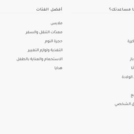
ا مساعدتك؟
أفضل الفئات
ملابس
معدّات التنقل والسفر
ررة
حجرة النوم
التغذية ولوازم التغيير
از
الاستحمام والعناية بالطفل
نا
هدايا
لولادة
ع
ق الشخصي