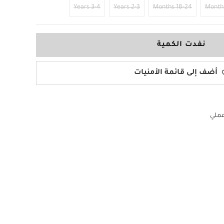
3-4 Years
2-3 Years
18-24 Months
نفدت الكمية
أضف إلى قائمة الأمنيات
عملي