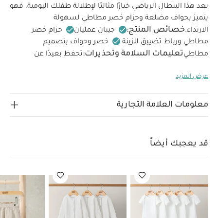
يعد هذا البنطال الرياضي خيارًا مثاليًا لإطلالة طفلك اليومية، فهو
يتميز بحواف مضلعة وحزام خصر مطاطي لسهولة
خصائص المنتج:
الارتداء.
جيبان عمليان
حزام خصر
مطاطي ورباط تضييق للزينة
خصر وحواف بتصميم
تعليمات السلامة وتحذيرات:
مطاطي
تحفظ بعيدًا عن
الخامات:
النار
الطبقة الخارجية: 100‏‏%‏‏ قطن والحافة: 95‏‏%‏‏
عرض المزيد
تعليمات العناية/الإرشادات:
قطن، 5‏‏%‏‏ إيلاستين
غسل
على درجة حرارة 40 درجة مئوية
ممنوع استخدام المبيضات
تجفيف على درجة حرارة منخفضة
كيّ على درجة حرارة منخفضة
معلومات العلامة التجارية
ممنوع التنظيف الجاف
تغسل الألوان الداكنة على حدة
كيّ على الجانب الداخلي
قد يعجبك أيضاً:
طقم ألبسة قطعة واحدة
بأكمام قصيرة قماش عضوي بلون أبيض - 5 قطع
طقم بيجاما قطعة
قد يعجبك أيضاً
واحدة عضوية بلون أبيض - 3 قطع
بنطال سمارت بأزرار
تيشيرت مطرز
طقم دنغري دينم - قطعتان