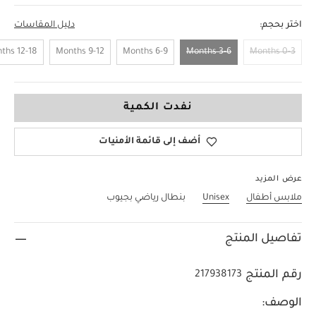
اختر بحجم:
دليل المقاسات
12-18 Months
9-12 Months
6-9 Months
3-6 Months
0-3 Months
3-6 Months
نفدت الكمية
أضف إلى قائمة الأمنيات
عرض المزيد
ملابس أطفال
Unisex
بنطال رياضي بجيوب
تفاصيل المنتج
رقم المنتج
217938173
الوصف: