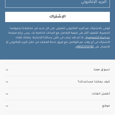
الإشتراك
قومي بالاشتراك عبر البريد الإلكتروني لتتعرفي على كل جديد من تشكيلاتنا وعروضنا
الحصرية. للتعرف أكثر على كيفية التعامل مع البيانات الخاصة بك، يرجى زيارة صفحة
سياسة الخصوصية
. إذا لم تعد ترغب في تلقي رسائلنا الإخبارية، يمكنك إلغاء
الاشتراك في أي وقت عبر التواصل مع فريق خدمة العملاء من خلال البريد الإلكتروني أو
الاتصال على
96522252182+
.
تسوق معنا
كيف يمكننا مساعدتك؟
أفضل الفئات
موقع