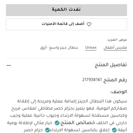
18-24 Months
نفدت الكمية
أضف إلى قائمة الأمنيات
عرض المزيد
ملابس أطفال
Unisex
بنطال جينز واسع - أزرق
تفاصيل المنتج
رقم المنتج
217938161
الوصف:
سيكون هذا البنطال الجينز إضافة عملية ومريحة إلى إطلالة
صغاركم اليومية، فهو يتميز بحزام خصر مطاطي لمقاس مريح
وكباسين مسطحة لسهولة الارتداء وجيوب جانبية عملية وجيب
خصائص المنتج:
خارجي في الخلف.
خيار مثالي لإطلالة يومية
أنيقة
إغلاق بكباسين لسهولة الارتداء
حزام خصر