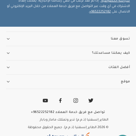
سياسة الخصوصية
. إذا لم تعد ترغب في تلقي رسائلنا الإخبارية، يمكنك إلغاء
الاشتراك في أي وقت عبر التواصل مع فريق خدمة العملاء من خلال البريد الإلكتروني أو
الاتصال على
96522252182+
.
تسوق معنا
كيف يمكننا مساعدتك؟
أفضل الفئات
موقع
تواصل مع فريق خدمة العملاء
96522252182+
الطاير إنسغنيا (ذ.م.م) تدير وتمتلك ماماز وباباز
© 2026 الطاير إنسغنيا (ذ.م.م). جميع الحقوق محفوظة