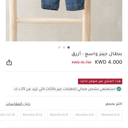
بنطال جينز واسع - أزرق
KWD 4.000
KWD 10.750
مشار
هذا المنتج غير متوفر حاليا.
استمتعي بشحن مجاني للطلبات غير بالأثاث التي تزيد عن 25 د.ك
اختر بحجم:
دليل المقاسات
12-18 Months
9-12 Months
6-9 Months
3-6 Months
0-3 Months