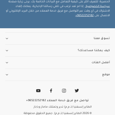
الحصرية. للتعرف أكثر على كيفية التعامل مع البيانات الخاصة بك، يرجى زيارة صفحة
سياسة الخصوصية
. إذا لم تعد ترغب في تلقي رسائلنا الإخبارية، يمكنك إلغاء
الاشتراك في أي وقت عبر التواصل مع فريق خدمة العملاء من خلال البريد الإلكتروني أو
الاتصال على
96522252182+
.
تسوق معنا
كيف يمكننا مساعدتك؟
أفضل الفئات
موقع
تواصل مع فريق خدمة العملاء
96522252182+
الطاير إنسغنيا (ذ.م.م) تدير وتمتلك ماماز وباباز
© 2026 الطاير إنسغنيا (ذ.م.م). جميع الحقوق محفوظة