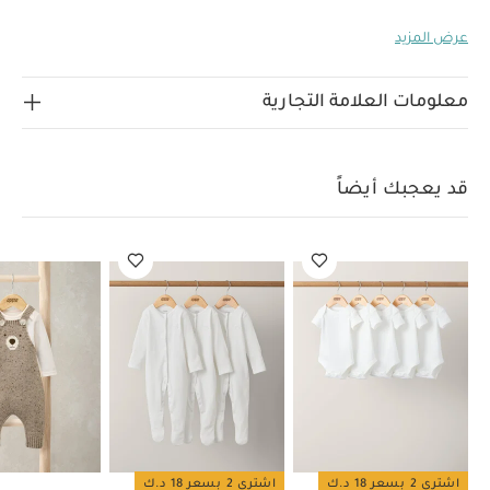
استخدام طفلك منذ أيامه الأولى.
سيكون هذا الأوفرول خيارك
عرض المزيد
المفضل لإكمال أناقة طفلك، فهو يتميز بتصميم كلاسيكي فاخر
بجزء خارجي من فرو صناعي ناعم وفاخر بلون رمادي فاتح وبطانة
بالكامل وسحّاب للإغلاق لسهولة الارتداء والتغيير وغطاء رأس
معلومات العلامة التجارية
وقفازات للحماية من الخدوش وبطانة ناعمة لضمان الشعور
خصائص المنتج:
بالراحة والدفء أثناء التنزه في الأيام الخريفية.
إغلاق بسحّاب لسهولة الارتداء
فرو صناعي ناعم وفاخر
قد يعجبك أيضاً
الخامات:
تصميم مبطن بالكامل للشعور بالراحة والدفء
الطبقة الخارجية والبطانة الأكمام والحشو: 100‏‏‏%‏‏‏ بوليستر
تعليمات العناية/الإرشادات:
البطانة : 100‏‏‏%‏‏‏ قطن
غسل على درجة حرارة 40 درجة مئوية
ممنوع استخدام
المبيضات
تجفيف على درجة حرارة منخفضة
كيّ على درجة
حرارة منخفضة
ممنوع التنظيف الجاف
تغسل الألوان
الداكنة على حدة
الغسيل والكي على الجانب الآخر
قد يعجبك
أيضاً:
طقم ألبسة قطعة واحدة بأكمام قصيرة قماش عضوي بلون أبيض
- 5 قطع
طقم بيجاما قطعة واحدة عضوية بلون أبيض - 3 قطع
طقم
دنغري منسوج بنقشة دب وبودي سوت، 2 قطع
طقم منسوج مزين
بنقشة الدب تيدي، قطعتين
أفرول منسوج مضلع
اشتري 2 بسعر 18 د.ك
اشتري 2 بسعر 18 د.ك