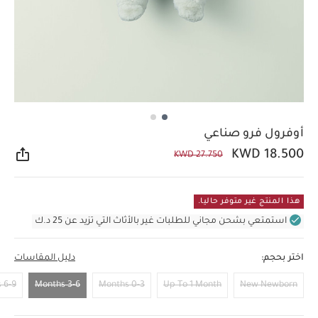
أوفرول فرو صناعي
KWD 18.500
KWD 27.750
مشار
هذا المنتج غير متوفر حاليا.
استمتعي بشحن مجاني للطلبات غير بالأثاث التي تزيد عن 25 د.ك
اختر بحجم:
دليل المقاسات
6-9 Months
3-6 Months
0-3 Months
Up To 1 Month
New Newborn