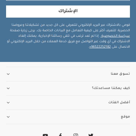
الإشتراك
قومي بالاشتراك عبر البريد الإلكتروني لتتعرفي على كل جديد من تشكيلاتنا وعروضنا
الحصرية. للتعرف أكثر على كيفية التعامل مع البيانات الخاصة بك، يرجى زيارة صفحة
سياسة الخصوصية
. إذا لم تعد ترغب في تلقي رسائلنا الإخبارية، يمكنك إلغاء
الاشتراك في أي وقت عبر التواصل مع فريق خدمة العملاء من خلال البريد الإلكتروني أو
الاتصال على
96522252182+
.
تسوق معنا
كيف يمكننا مساعدتك؟
أفضل الفئات
موقع