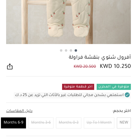
أفرول شتوي بنقشة فراولة
KWD 10.250
KWD 20.500
مشار
متوفرة في المخزن
اخر قطعة متوفرة
استمتعي بشحن مجاني للطلبات غير بالأثاث التي تزيد عن 25 د.ك
اختر بحجم:
دليل المقاسات
6-9 Months
3-6 Months
0-3 Months
Up To 1 Month
NEW